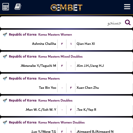
Republic of Korea
Korea Masters Women
۲
۱
Ashmita Chaliha
Qian Han XI
Republic of Korea
Korea Masters Mixed Doubles
۲
۰
Watanabe Y./Taguchi M.
Kim J.H./Jang H.J.
Republic of Korea
Korea Masters
۰
۲
Tae Bin Yoo
Xuan Chen Zhu
Republic of Korea
Korea Masters Doubles
۰
۲
Man W. C./Soh W. Y.
Tee K./Yap R.
Republic of Korea
Korea Masters Women Doubles
۲
۱
Luo Y./Wang T.G.
Aimsaard B./Aimsaard N.