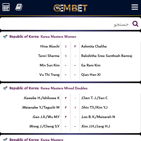
Republic of Korea
Korea Masters Women
۱
۲
Hina Akechi
Ashmita Chaliha
۱
۰
Tanvi Sharma
Rakshitha Sree Santhosh Ramraj
-
-
Min Sun Kim
Ga Ram Kim
-
-
Vu Thi Trang
Qian Han XI
Republic of Korea
Korea Masters Mixed Doubles
۲
۰
Kawabe H./Ishikawa K.
Chen T. J./San C.
۲
۱
Watanabe Y./Taguchi M.
Shin T.Y./Kim Y.J.
۲
۰
Gao J.X./Wu M.Y.
Loo B. K./Maisarah N.
-
-
Wong J./Cheng S.Y.
Kim J.H./Jang H.J.
Republic of Korea
Korea Masters