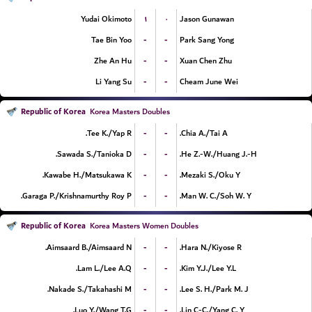
۱
۰
Yudai Okimoto
Jason Gunawan
-
-
Tae Bin Yoo
Park Sang Yong
-
-
Zhe An Hu
Xuan Chen Zhu
-
-
Li Yang Su
Cheam June Wei
Republic of Korea
Korea Masters Doubles
-
-
Tee K./Yap R.
Chia A./Tai A.
-
-
Sawada S./Tanioka D.
He Z.-W./Huang J.-H.
-
-
Kawabe H./Matsukawa K.
Mezaki S./Oku Y.
-
-
Garaga P./Krishnamurthy Roy P.
Man W. C./Soh W. Y.
Republic of Korea
Korea Masters Women Doubles
-
-
Aimsaard B./Aimsaard N.
Hara N./Kiyose R.
-
-
Lam L./Lee A.Q.
Kim Y.J./Lee Y.L.
-
-
Nakade S./Takahashi M.
Lee S. H./Park M. J.
-
-
Luo Y./Wang T.G.
Lin C-C./Yang C. Y.