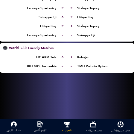
۳
۴
Ledovye Spartantcy
Stalnye Topory
۵
۲
Svirepye Eji
Hitrye Lisy
۳
۱
Hitrye Lisy
Stalnye Topory
۰
۰
Ledovye Spartantcy
Svirepye Eji
World
Club Friendly Matches
۵
۱
HC AKM Tula
Kulager
-
-
JKH GKS Jastrzebie
TMH Polonia Bytom
پیش بینی ورزشی
پیش بینی زنده
نتایج زنده
کازینو آنلاین
حساب کاربری