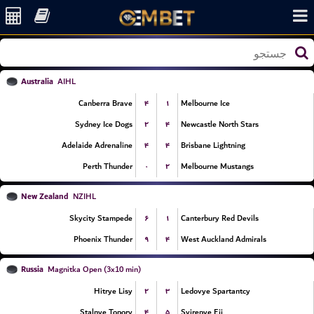
Australia
AIHL
۴
۱
Canberra Brave
Melbourne Ice
۲
۴
Sydney Ice Dogs
Newcastle North Stars
۴
۴
Adelaide Adrenaline
Brisbane Lightning
۰
۲
Perth Thunder
Melbourne Mustangs
New Zealand
NZIHL
۶
۱
Skycity Stampede
Canterbury Red Devils
۹
۴
Phoenix Thunder
West Auckland Admirals
Russia
Magnitka Open (3x10 min)
۲
۳
Hitrye Lisy
Ledovye Spartantcy
۴
۵
Stalnye Topory
Svirepye Eji