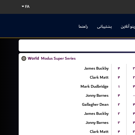
FA
ینو آنلاین
پشتیبانی
راهنما
World
Modus Super Series
James Buckby
۴
۳
Clark Matt
۴
۲
Mark Dudbridge
۱
۴
Jonny Barnes
۴
۰
Gallagher Dean
۲
۴
James Buckby
۲
۴
Jonny Barnes
۳
۴
Clark Matt
۴
۳