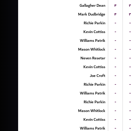
Gallagher Dean
۴
۳
Mark Dudbridge
۴
۳
Richie Parkin
-
-
Kevin Cottiss
-
-
Williams Patrik
-
-
Mason Whitlock
-
-
Neven Resetar
-
-
Kevin Cottiss
-
-
Joe Croft
-
-
Richie Parkin
-
-
Williams Patrik
-
-
Richie Parkin
-
-
Mason Whitlock
-
-
Kevin Cottiss
-
-
Williams Patrik
-
-