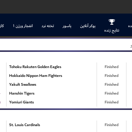
ده
پوکر آنلاین
پاسور
تخته نرد
انفجار ورژن ۱
کاز
نتایج زنده
Tohoku Rakuten Golden Eagles
Finished
Hokkaido Nippon Ham Fighters
Finished
Yakult Swallows
Finished
۰
Hanshin Tigers
Finished
۱
Yomiuri Giants
Finished
St. Louis Cardinals
Finished