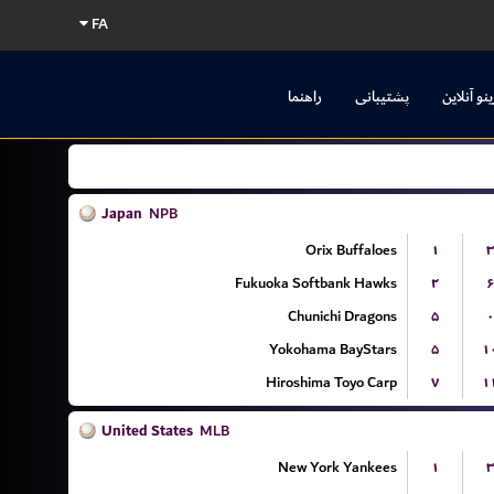
FA
ینو آنلاین
پشتیبانی
راهنما
Japan
NPB
Orix Buffaloes
۱
۳
Fukuoka Softbank Hawks
۲
۶
Chunichi Dragons
۵
۰
Yokohama BayStars
۵
۱
Hiroshima Toyo Carp
۷
۱
United States
MLB
New York Yankees
۱
۳