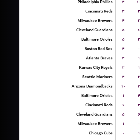
Philadelphia Phillies
۴
۱
Cincinnati Reds
۳
۲
Milwaukee Brewers
۴
۲
Cleveland Guardians
۵
۶
Baltimore Orioles
۵
۲
Boston Red Sox
۴
۰
Atlanta Braves
۴
۱
Kansas City Royals
۲
۱
Seattle Mariners
۴
۲
Arizona Diamondbacks
۱۰
۴
Baltimore Orioles
۱
۴
Cincinnati Reds
۶
۳
Cleveland Guardians
۵
۶
Milwaukee Brewers
۱
۰
Chicago Cubs
۰
۱