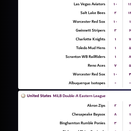
Las Vegas Aviators
۱۰
۱
Salt Lake Bees
۲
۱
Worcester Red Sox
۱۰
۱
Gwinnett Stripers
۳
۶
Charlotte Knights
۱
۷
Toledo Mud Hens
۱
۵
Scranton WB RailRiders
۱
۸
Reno Aces
۷
۵
Worcester Red Sox
۱۰
۴
Albuquerque Isotopes
-
-
United States
MiLB Double-A Eastern League
Akron Zips
۲
۳
Chesapeake Baysox
۸
۱
Binghamton Rumble Ponies
۳
۱