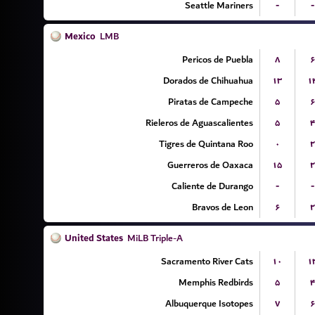
Seattle Mariners
-
-
Mexico
LMB
Pericos de Puebla
۸
۶
Dorados de Chihuahua
۱۳
۱
Piratas de Campeche
۵
۶
Rieleros de Aguascalientes
۵
۴
Tigres de Quintana Roo
۰
۲
Guerreros de Oaxaca
۱۵
۲
Caliente de Durango
-
-
Bravos de Leon
۶
۲
United States
MiLB Triple-A
Sacramento River Cats
۱۰
۱
Memphis Redbirds
۵
۴
Albuquerque Isotopes
۷
۶