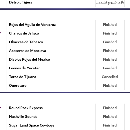
Detroit Tigers
بازی شروع نشده است
Rojos del Aguila de Veracruz
Finished
۴
Charros de Jalisco
Finished
Olmecas de Tabasco
Finished
Aceseros de Monclova
Finished
Diablos Rojos del Mexico
Finished
Leones de Yucatan
Finished
Toros de Tijuana
Cancelled
Queretaro
Finished
۳
Round Rock Express
Finished
Nashville Sounds
Finished
Sugar Land Space Cowboys
Finished