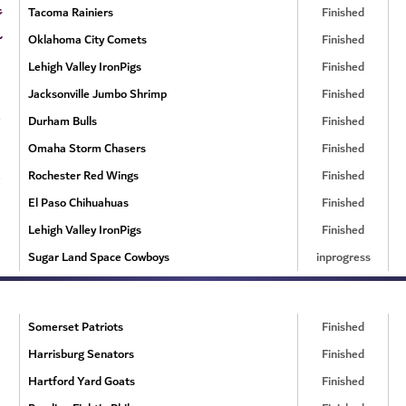
۶
Tacoma Rainiers
Finished
۲
Oklahoma City Comets
Finished
Lehigh Valley IronPigs
Finished
Jacksonville Jumbo Shrimp
Finished
Durham Bulls
Finished
Omaha Storm Chasers
Finished
Rochester Red Wings
Finished
El Paso Chihuahuas
Finished
Lehigh Valley IronPigs
Finished
Sugar Land Space Cowboys
inprogress
Somerset Patriots
Finished
Harrisburg Senators
Finished
Hartford Yard Goats
Finished