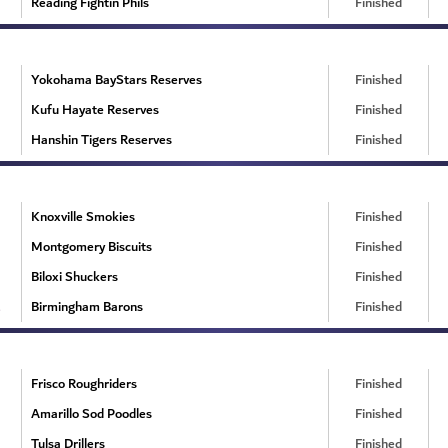
Reading Fightin Phils
Finished
Yokohama BayStars Reserves
Finished
Kufu Hayate Reserves
Finished
Hanshin Tigers Reserves
Finished
Knoxville Smokies
Finished
Montgomery Biscuits
Finished
Biloxi Shuckers
Finished
Birmingham Barons
Finished
Frisco Roughriders
Finished
Amarillo Sod Poodles
Finished
Tulsa Drillers
Finished