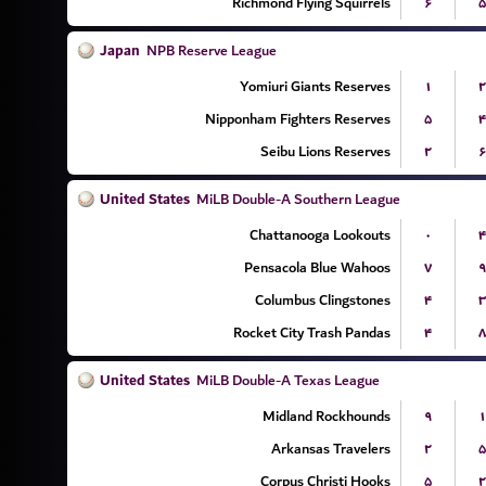
Richmond Flying Squirrels
۶
۵
Japan
NPB Reserve League
Yomiuri Giants Reserves
۱
۲
Nipponham Fighters Reserves
۵
۴
Seibu Lions Reserves
۲
۶
United States
MiLB Double-A Southern League
Chattanooga Lookouts
۰
۴
Pensacola Blue Wahoos
۷
۹
Columbus Clingstones
۴
۳
Rocket City Trash Pandas
۴
۸
United States
MiLB Double-A Texas League
Midland Rockhounds
۹
۱
Arkansas Travelers
۲
۵
Corpus Christi Hooks
۵
۲