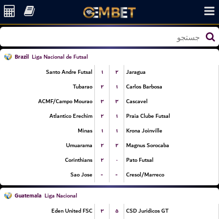
Brazil
Liga Nacional de Futsal
۱
۲
Santo Andre Futsal
Jaragua
۲
۱
Tubarao
Carlos Barbosa
۳
۳
ACMF/Campo Mourao
Cascavel
۲
۱
Atlantico Erechim
Praia Clube Futsal
۱
۱
Minas
Krona Joinville
۲
۲
Umuarama
Magnus Sorocaba
۲
۰
Corinthians
Pato Futsal
-
-
Sao Jose
Cresol/Marreco
Guatemala
Liga Nacional
۳
۵
Eden United FSC
CSD Juridicos GT