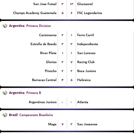
۳
۱۳
San Jose Futsal
Glucosoral
۵
۶
Champs Academy Guatemala
FSC Legendarios
Argentina
Primera Division
۲
۱
Camioneros
Ferro Carril
۳
۳
Estrella de Boedo
Independiente
۱
۱
River Plate
San Lorenzo
۲
۷
Glorias
Racing Club
۲
۲
Pinocho
Boca Juniors
۴
۵
Barracas Central
Hebraica
Argentina
Primera B
-
-
Argentinos Juniors
Atlanta
Brazil
Campeonato Brasileiro
۷
۳
Mage
Sao Joseense