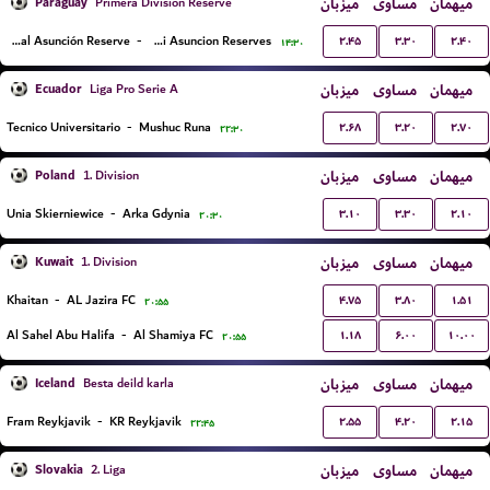
Paraguay
میزبان
مساوی
میهمان
Primera Division Reserve
۲.۴۵
۳.۳۰
۲.۴۰
Nacional Asunción Reserve
-
Club Guarani Asuncion Reserves
۱۴:۳۰
Ecuador
میزبان
مساوی
میهمان
Liga Pro Serie A
۲.۶۸
۳.۲۰
۲.۷۰
Tecnico Universitario
-
Mushuc Runa
۲۲:۳۰
Poland
میزبان
مساوی
میهمان
1. Division
۳.۱۰
۳.۳۰
۲.۱۰
Unia Skierniewice
-
Arka Gdynia
۲۰:۳۰
Kuwait
میزبان
مساوی
میهمان
1. Division
۴.۷۵
۳.۸۰
۱.۵۱
Khaitan
-
AL Jazira FC
۲۰:۵۵
۱.۱۸
۶.۰۰
۱۰.۰۰
Al Sahel Abu Halifa
-
Al Shamiya FC
۲۰:۵۵
Iceland
میزبان
مساوی
میهمان
Besta deild karla
۲.۵۵
۴.۲۰
۲.۱۵
Fram Reykjavik
-
KR Reykjavik
۲۲:۴۵
Slovakia
میزبان
مساوی
میهمان
2. Liga