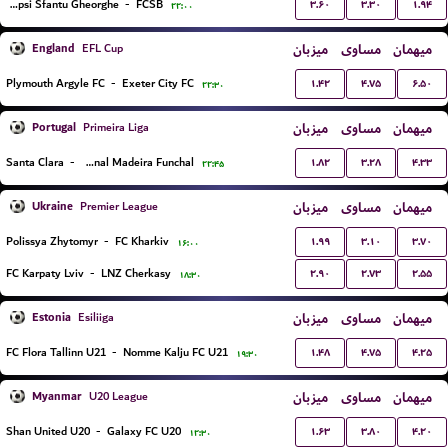
۳.۶۰
۳.۳۰
۱.۹۴
Sepsi Sfantu Gheorghe
-
FCSB
۲۲:۰۰
England
میزبان
مساوی
میهمان
EFL Cup
۱.۴۲
۴.۷۵
۶.۵۰
Plymouth Argyle FC
-
Exeter City FC
۲۲:۳۰
Portugal
میزبان
مساوی
میهمان
Primeira Liga
۱.۸۲
۳.۲۸
۴.۳۳
Santa Clara
-
Nacional Madeira Funchal
۲۲:۴۵
Ukraine
میزبان
مساوی
میهمان
Premier League
۱.۹۹
۳.۱۰
۳.۷۰
Polissya Zhytomyr
-
FC Kharkiv
۱۶:۰۰
۲.۹۰
۲.۷۳
۲.۵۵
FC Karpaty Lviv
-
LNZ Cherkasy
۱۸:۳۰
Estonia
میزبان
مساوی
میهمان
Esiliiga
۱.۴۸
۴.۷۵
۴.۲۵
FC Flora Tallinn U21
-
Nomme Kalju FC U21
۱۹:۳۰
Myanmar
میزبان
مساوی
میهمان
U20 League
۱.۶۳
۳.۸۰
۴.۲۰
Shan United U20
-
Galaxy FC U20
۱۲:۳۰