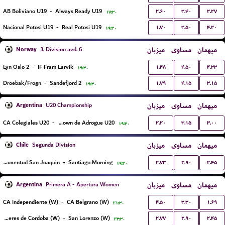
۲.۶۰
۳.۴۰
۲.۲۷
AB Boliviano U19
-
Always Ready U19
۱۷:۳۰
۱.۷۰
۳.۵۰
۴.۲۰
Nacional Potosi U19
-
Real Potosi U19
۱۹:۳۰
Norway
میزبان
مساوی
میهمان
3. Division avd. 6
۱.۴۸
۴.۵۰
۴.۳۳
Lyn Oslo 2
-
IF Fram Larvik
۱۹:۳۰
۱.۷۹
۴.۱۵
۳.۱۵
Droebak/Frogn
-
Sandefjord 2
۱۹:۳۰
Argentina
میزبان
مساوی
میهمان
U20 Championship
۲.۲۰
۳.۱۵
۳.۰۰
CA Colegiales U20
-
CA Brown de Adrogue U20
۱۹:۳۰
Chile
میزبان
مساوی
میهمان
Segunda Division
۲.۷۳
۲.۹۰
۲.۴۵
Real Juventud San Joaquin
-
Santiago Morning
۱۹:۳۰
Argentina
میزبان
مساوی
میهمان
Primera A - Apertura Women
۴.۵۰
۳.۳۰
۱.۶۹
CA Independiente (W)
-
CA Belgrano (W)
۲۱:۳۰
۲.۷۷
۲.۹۰
۲.۴۵
CA Talleres de Cordoba (W)
-
San Lorenzo (W)
۲۳:۳۰