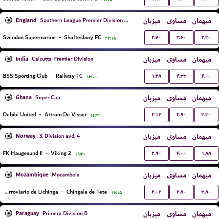
England
میزبان
مساوی
میهمان
Southern League Premier Division South
۲.۴۰
۳.۶۰
۲.۳۰
Swindon Supermarine
-
Shaftesbury FC
۲۲:۱۵
India
میزبان
مساوی
میهمان
Calcutta Premier Division
۱.۳۸
۴.۳۳
۶.۰۰
BSS Sporting Club
-
Railway FC
۱۳:۰۰
Ghana
میزبان
مساوی
میهمان
Super Cup
۲.۱۲
۲.۹۰
۳.۳۰
Debibi United
-
Attram De Visser
۱۳:۳۰
Norway
میزبان
مساوی
میهمان
3. Division avd. 4
۲.۹۰
۴.۰۰
۱.۸۸
FK Haugesund II
-
Viking 2
۱۹:۳۰
Mozambique
میزبان
مساوی
میهمان
Mocambola
۲.۰۲
۲.۸۰
۳.۸۰
Ferroviario de Lichinga
-
Chingale de Tete
۱۶:۱۵
Paraguay
میزبان
مساوی
میهمان
Primera Division B