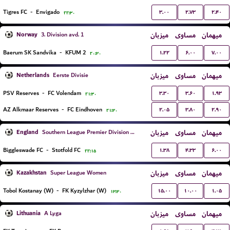
۳.۰۰
۲.۷۳
۲.۴۰
Tigres FC
-
Envigado
۲۲:۳۰
Norway
میزبان
مساوی
میهمان
3. Division avd. 1
۱.۲۲
۶.۰۰
۷.۰۰
Baerum SK Sandvika
-
KFUM 2
۲۰:۳۰
Netherlands
میزبان
مساوی
میهمان
Eerste Divisie
۳.۳۰
۳.۶۰
۱.۹۳
PSV Reserves
-
FC Volendam
۲۱:۳۰
۲.۰۵
۳.۸۰
۲.۹۰
AZ Alkmaar Reserves
-
FC Eindhoven
۲۱:۳۰
England
میزبان
مساوی
میهمان
Southern League Premier Division Central
۱.۳۸
۴.۳۳
۶.۰۰
Biggleswade FC
-
Stotfold FC
۲۲:۱۵
Kazakhstan
میزبان
مساوی
میهمان
Super League Women
۱۵.۰۰
۱۰.۰۰
۱.۰۵
Tobol Kostanay (W)
-
FK Kyzylzhar (W)
۱۳:۳۰
Lithuania
میزبان
مساوی
میهمان
A Lyga