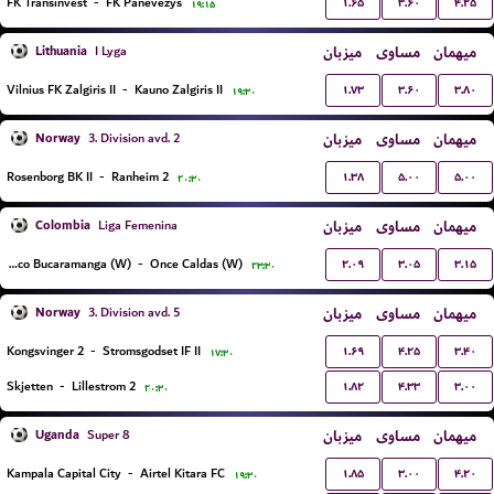
۱.۶۵
۳.۶۰
۴.۲۵
FK Transinvest
-
FK Panevezys
۱۹:۱۵
Lithuania
میزبان
مساوی
میهمان
I Lyga
۱.۷۳
۳.۶۰
۳.۸۰
Vilnius FK Zalgiris II
-
Kauno Zalgiris II
۱۹:۳۰
Norway
میزبان
مساوی
میهمان
3. Division avd. 2
۱.۳۸
۵.۰۰
۵.۰۰
Rosenborg BK II
-
Ranheim 2
۲۰:۳۰
Colombia
میزبان
مساوی
میهمان
Liga Femenina
۲.۰۹
۳.۰۵
۳.۱۵
Atletico Bucaramanga (W)
-
Once Caldas (W)
۲۳:۳۰
Norway
میزبان
مساوی
میهمان
3. Division avd. 5
۱.۶۹
۴.۲۵
۳.۴۰
Kongsvinger 2
-
Stromsgodset IF II
۱۷:۳۰
۱.۸۲
۴.۳۳
۳.۰۰
Skjetten
-
Lillestrom 2
۲۰:۳۰
Uganda
میزبان
مساوی
میهمان
Super 8
۱.۸۵
۳.۰۰
۴.۲۰
Kampala Capital City
-
Airtel Kitara FC
۱۹:۳۰