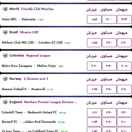
World
میزبان
مساوی
میهمان
Friendly Club Matches
۱.۵۶
۴.۰۰
۴.۳۳
Volos NFC
-
Kalamata
۲۱:۳۰
Brazil
میزبان
مساوی
میهمان
Mineiro U20
۱.۸۵
۳.۳۰
۳.۶۰
Athletic Club MG U20
-
Coimbra EC U20
۲۱:۳۰
Colombia
میزبان
مساوی
میهمان
Regional League
۲.۹۰
۳.۴۰
۲.۰۸
Belen Arco Zaragoza
-
Molino Viejo
۱۸:۳۰
Norway
میزبان
مساوی
میهمان
3. Division avd. 3
۱.۹۵
۳.۸۰
۲.۸۰
Aasane Fotball II
-
Austevoll
۲۰:۳۰
England
میزبان
مساوی
میهمان
Northern Premier League Division One Midlands
۱.۹۱
۳.۴۰
۳.۳۰
Coleshill Town
-
Bedworth United FC
۲۲:۱۵
۱.۹۴
۳.۶۰
۳.۱۰
Barwell FC
-
AFC Rushden And Diamonds
۲۲:۱۵
۱.۹۳
۳.۶۰
۳.۱۰
St Ives Town
-
Sutton Coldfield Town FC
۲۲:۱۵