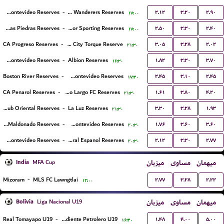
۲.۱۲
۳.۲۰
۲.۹۰
Nacional de Montevideo Reserves
-
Montevideo Wanderers Reserves
۱۷:۰۰
۲.۵۰
۳.۳۰
۲.۴۰
Juventud De Las Piedras Reserves
-
Defensor Sporting Reserves
۱۷:۰۰
۳.۰۵
۳.۲۸
۲.۰۲
CA Progreso Reserves
-
Montevideo City Torque Reserve
۲۱:۳۰
۱.۸۲
۳.۳۰
۳.۷۰
Racing Club de Montevideo Reserves
-
Albion Reserves
۱۶:۳۰
۲.۴۵
۳.۱۰
۲.۴۵
Boston River Reserves
-
Liverpool Montevideo Reserves
۱۷:۳۰
۱.۶۱
۳.۸۰
۴.۲۰
CA Penarol Reserves
-
Cerro Largo FC Reserves
۲۱:۳۰
۳.۳۰
۳.۲۸
۱.۹۳
Club Oriental Reserves
-
La Luz Reserves
۲۱:۳۰
۱.۷۶
۳.۶۰
۳.۶۰
Deportivo Maldonado Reserves
-
Colon Montevideo Reserves
۲۰:۳۰
۲.۱۲
۳.۳۰
۲.۷۷
CA River Plate Montevideo Reserves
-
Central Espanol Reserves
۲۰:۳۰
India
میزبان
مساوی
میهمان
MFA Cup
۲.۷۷
۳.۲۸
۲.۲۲
Mizoram
-
MLS FC Lawngtlai
۱۲:۰۰
Bolivia
میزبان
مساوی
میهمان
Liga Nacional U19
۱.۴۸
۴.۰۰
۵.۰۰
Real Tomayapo U19
-
Independiente Petrolero U19
۱۶:۳۰