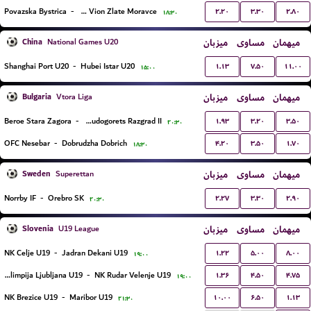
۲.۲۰
۳.۳۰
۲.۸۰
Povazska Bystrica
-
FC Vion Zlate Moravce
۱۸:۳۰
China
میزبان
مساوی
میهمان
National Games U20
۱.۱۳
۷.۵۰
۱۱.۰۰
Shanghai Port U20
-
Hubei Istar U20
۱۵:۰۰
Bulgaria
میزبان
مساوی
میهمان
Vtora Liga
۱.۹۳
۳.۲۰
۳.۵۰
Beroe Stara Zagora
-
PFC Ludogorets Razgrad II
۲۰:۳۰
۴.۲۰
۳.۵۰
۱.۷۰
OFC Nesebar
-
Dobrudzha Dobrich
۱۸:۳۰
Sweden
میزبان
مساوی
میهمان
Superettan
۲.۲۷
۳.۳۰
۲.۹۰
Norrby IF
-
Orebro SK
۲۰:۳۰
Slovenia
میزبان
مساوی
میهمان
U19 League
۱.۲۲
۵.۰۰
۸.۰۰
NK Celje U19
-
Jadran Dekani U19
۱۹:۰۰
۱.۳۶
۴.۵۰
۴.۷۵
Olimpija Ljubljana U19
-
NK Rudar Velenje U19
۱۹:۰۰
۱۰.۰۰
۶.۵۰
۱.۱۳
NK Brezice U19
-
Maribor U19
۲۱:۳۰