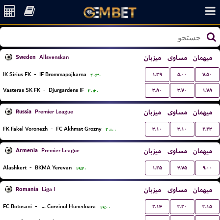
Sweden
میزبان
مساوی
میهمان
Allsvenskan
۱.۲۹
۵.۰۰
۷.۵۰
IK Sirius FK
-
IF Brommapojkarna
۲۰:۳۰
۳.۸۰
۳.۷۰
۱.۷۸
Vasteras SK FK
-
Djurgardens IF
۲۰:۳۰
Russia
میزبان
مساوی
میهمان
Premier League
۳.۱۰
۳.۱۰
۲.۲۳
FK Fakel Voronezh
-
FC Akhmat Grozny
۲۰:۰۰
Armenia
میزبان
مساوی
میهمان
Premier League
۱.۲۵
۴.۷۵
۹.۰۰
Alashkert
-
BKMA Yerevan
۱۹:۳۰
Romania
میزبان
مساوی
میهمان
Liga I
۲.۱۴
۳.۲۰
۳.۱۵
FC Botosani
-
CS Corvinul Hunedoara
۱۹:۰۰