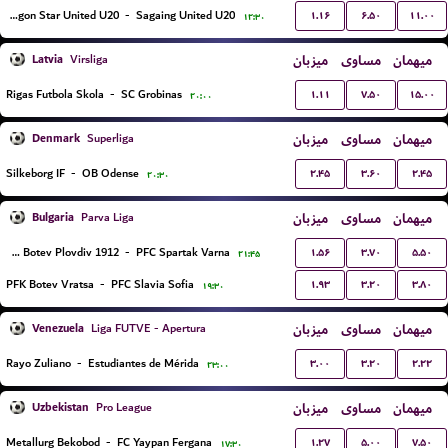
۱.۱۶
۶.۵۰
۱۱.۰۰
Dagon Star United U20
-
Sagaing United U20
۱۲:۳۰
Latvia
میزبان
مساوی
میهمان
Virsliga
۱.۱۱
۷.۵۰
۱۵.۰۰
Rigas Futbola Skola
-
SC Grobinas
۲۰:۰۰
Denmark
میزبان
مساوی
میهمان
Superliga
۲.۴۵
۳.۶۰
۲.۴۵
Silkeborg IF
-
OB Odense
۲۰:۳۰
Bulgaria
میزبان
مساوی
میهمان
Parva Liga
۱.۵۶
۳.۷۰
۵.۵۰
PFC Botev Plovdiv 1912
-
PFC Spartak Varna
۲۱:۴۵
۱.۹۳
۳.۲۰
۳.۸۰
PFK Botev Vratsa
-
PFC Slavia Sofia
۱۹:۳۰
Venezuela
میزبان
مساوی
میهمان
Liga FUTVE - Apertura
۳.۰۰
۳.۲۰
۲.۲۲
Rayo Zuliano
-
Estudiantes de Mérida
۲۳:۰۰
Uzbekistan
میزبان
مساوی
میهمان
Pro League
۱.۲۷
۵.۰۰
۷.۵۰
Metallurg Bekobod
-
FC Yaypan Fergana
۱۷:۳۰