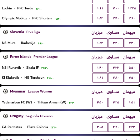
۱.۱۱
۷.۰۰
۱۳.۲۵
Lochin
-
PFC Terdu
۱۶:۰۰
۱.۸۲
۳.۴۰
۳.۶۰
Olympic Mobiuz
-
PFC Shurtan
۱۷:۳۰
Slovenia
میزبان
مساوی
میهمان
Prva liga
۱.۹۴
۳.۴۰
۳.۳۰
NS Mura
-
Radomlje
۱۹:۳۰
Faroe Islands
میزبان
مساوی
میهمان
Premier League
۱.۴۰
۴.۳۳
۵.۵۰
NSI Runavík
-
Skala IF
۲۱:۳۰
۱.۶۱
۳.۸۰
۴.۵۰
KI Klaksvík
-
HB Torshavn
۲۱:۰۰
Myanmar
میزبان
مساوی
میهمان
League Women
۴.۵۰
۴.۲۵
۱.۵۱
Yadanarbon FC (W)
-
Thitsar Arman (W)
۱۲:۳۰
Uruguay
میزبان
مساوی
میهمان
Segunda Division
۳.۰۵
۲.۹۰
۲.۲۲
CA Rentistas
-
Plaza Colonia
۲۲:۳۰