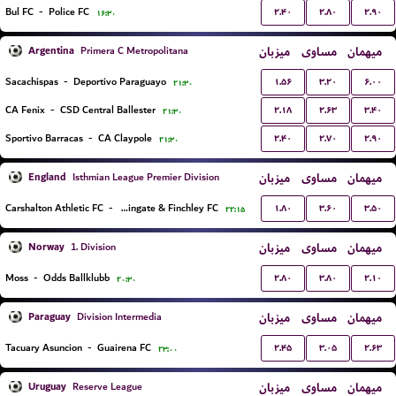
۲.۴۰
۲.۸۰
۲.۹۰
Bul FC
-
Police FC
۱۶:۳۰
Argentina
میزبان
مساوی
میهمان
Primera C Metropolitana
۱.۵۶
۳.۲۰
۶.۰۰
Sacachispas
-
Deportivo Paraguayo
۲۱:۳۰
۲.۱۸
۲.۶۳
۳.۴۰
CA Fenix
-
CSD Central Ballester
۲۱:۳۰
۲.۴۰
۲.۷۰
۲.۹۰
Sportivo Barracas
-
CA Claypole
۲۱:۳۰
England
میزبان
مساوی
میهمان
Isthmian League Premier Division
۱.۸۰
۳.۶۰
۳.۵۰
Carshalton Athletic FC
-
Wingate & Finchley FC
۲۲:۱۵
Norway
میزبان
مساوی
میهمان
1. Division
۲.۸۰
۳.۸۰
۲.۱۰
Moss
-
Odds Ballklubb
۲۰:۳۰
Paraguay
میزبان
مساوی
میهمان
Division Intermedia
۲.۴۵
۳.۰۵
۲.۶۳
Tacuary Asuncion
-
Guairena FC
۲۳:۰۰
Uruguay
میزبان
مساوی
میهمان
Reserve League