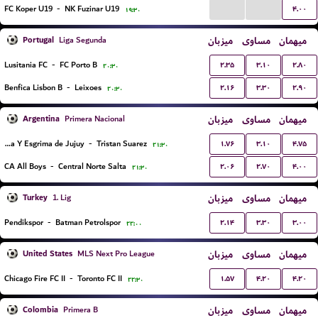
...
...
۴.۰۰
FC Koper U19
-
NK Fuzinar U19
۱۹:۳۰
Portugal
میزبان
مساوی
میهمان
Liga Segunda
۲.۳۵
۳.۱۰
۲.۸۰
Lusitania FC
-
FC Porto B
۲۰:۳۰
۲.۱۶
۳.۳۰
۲.۹۰
Benfica Lisbon B
-
Leixoes
۲۰:۳۰
Argentina
میزبان
مساوی
میهمان
Primera Nacional
۱.۷۶
۳.۱۰
۴.۷۵
Gimnasia Y Esgrima de Jujuy
-
Tristan Suarez
۲۱:۳۰
۲.۰۶
۲.۷۰
۴.۰۰
CA All Boys
-
Central Norte Salta
۲۱:۳۰
Turkey
میزبان
مساوی
میهمان
1. Lig
۲.۱۴
۳.۳۰
۳.۰۰
Pendikspor
-
Batman Petrolspor
۲۲:۰۰
United States
میزبان
مساوی
میهمان
MLS Next Pro League
۱.۵۷
۴.۲۰
۴.۲۰
Chicago Fire FC II
-
Toronto FC II
۲۲:۳۰
Colombia
میزبان
مساوی
میهمان
Primera B