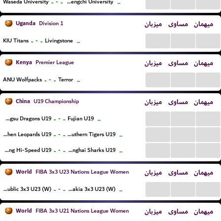
...
...
...
..
-
..
Waseda University
National Chengchi University
...
Uganda
میزبان
مساوی
میهمان
Division 1
...
...
...
..
-
..
KIU Titans
Livingstone
...
Kenya
میزبان
مساوی
میهمان
Premier League
...
...
...
..
-
..
ANU Wolfpacks
Terror
...
China
میزبان
مساوی
میهمان
U19 Championship
...
...
...
..
-
..
Jiangsu Dragons U19
Fujian U19
...
...
...
...
..
-
..
Shenzhen Leopards U19
Guangdong Southern Tigers U19
...
...
...
...
..
-
..
Shandong Hi-Speed U19
Shanghai Sharks U19
...
World
میزبان
مساوی
میهمان
FIBA 3x3 U23 Nations League Women
...
...
...
..
-
..
Czech Republic 3x3 U23 (W)
Slovakia 3x3 U23 (W)
...
World
میزبان
مساوی
میهمان
FIBA 3x3 U21 Nations League Women