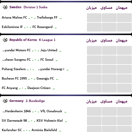
Sweden
میزبان
مساوی
میهمان
Division 1 Sodra
...
...
...
..
-
..
Ariana Malmo FC
Trelleborgs FF
...
...
...
...
..
-
..
Eskilsminne IF
FC Rosengard
...
Republic of Korea
میزبان
مساوی
میهمان
K-League 1
...
...
...
..
-
..
Jeonbuk Hyundai Motors FC
Jeju United
...
...
...
...
..
-
..
Gimcheon Sangmu FC
FC Seoul
...
...
...
...
..
-
..
Pohang Steelers
Ulsan Hyundai Horang-i
...
...
...
...
..
-
..
Bucheon FC 1995
Gwangju FC
...
...
...
...
..
-
..
FC Anyang
Daejeon Citizen
...
Germany
میزبان
مساوی
میهمان
2. Bundesliga
...
...
...
..
-
..
FC Heidenheim 1846
VfL Osnabruck
...
...
...
...
..
-
..
SV Darmstadt 98
KSV Holstein Kiel
...
...
...
...
..
-
..
Karlsruher SC
Arminia Bielefeld
...