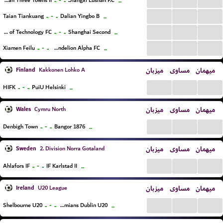
..
-
..
Wuhan Three Towns II
Jiangxi Lushan F.C.
...
...
...
...
..
-
..
Taian Tiankuang
Dalian Yingbo B
...
...
...
...
..
-
..
Beijing Institute of Technology FC
Shanghai Second
...
...
...
...
..
-
..
Xiamen Feilu
Guangzhou Dandelion Alpha FC
...
Finland
میزبان
مساوی
میهمان
Kakkonen Lohko A
...
...
...
..
-
..
HIFK
PuiU Helsinki
...
Wales
میزبان
مساوی
میهمان
Cymru North
...
...
...
..
-
..
Denbigh Town
Bangor 1876
...
Sweden
میزبان
مساوی
میهمان
2. Division Norra Gotaland
...
...
...
..
-
..
Ahlafors IF
IF Karlstad II
...
Ireland
میزبان
مساوی
میهمان
U20 League
...
...
...
..
-
..
Shelbourne U20
Bohemians Dublin U20
...