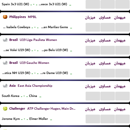
...
...
...
..
-
..
Spain 3x3 U21 (W)
Greece 3x3 U21 (W)
...
Philippines
میزبان
مساوی
میهمان
MPBL
...
...
...
..
-
..
Ilagan Isabela Cowboys
Meycauayan Marilao Gems
...
Brazil
میزبان
مساوی
میهمان
U19 Liga Paulista Women
...
...
...
..
-
..
Sao Jose Volei U19 (W)
Campo Belo U19 (W)
...
Brazil
میزبان
مساوی
میهمان
U19 Gaucho Women
...
...
...
..
-
..
Ginastica NH U19 (W)
C Notre Dame U19 (W)
...
Asia
میزبان
مساوی
میهمان
East Asia Championship
...
...
...
..
-
..
South Korea
China
...
Challenger
میزبان
مساوی
میهمان
ATP Challenger Hagen, Main Draw
...
...
...
..
-
..
Jerome Kym
Elmer Moller
...