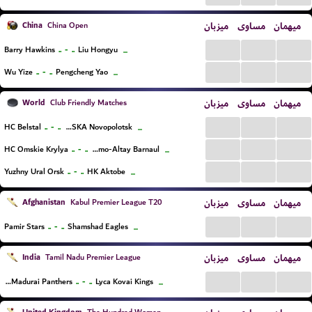
China
میزبان
مساوی
میهمان
China Open
...
...
...
..
-
..
Barry Hawkins
Liu Hongyu
...
...
...
...
..
-
..
Wu Yize
Pengcheng Yao
...
World
میزبان
مساوی
میهمان
Club Friendly Matches
...
...
...
..
-
..
HC Belstal
Khimik-SKA Novopolotsk
...
...
...
...
..
-
..
HC Omskie Krylya
Dynamo-Altay Barnaul
...
...
...
...
..
-
..
Yuzhny Ural Orsk
HK Aktobe
...
Afghanistan
میزبان
مساوی
میهمان
Kabul Premier League T20
...
...
...
..
-
..
Pamir Stars
Shamshad Eagles
...
India
میزبان
مساوی
میهمان
Tamil Nadu Premier League
...
...
...
..
-
..
Siechem Madurai Panthers
Lyca Kovai Kings
...