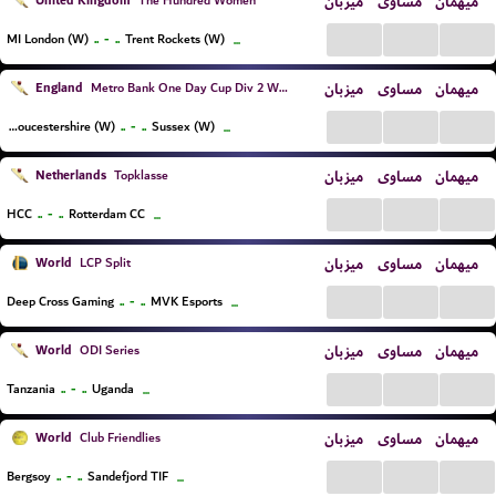
United Kingdom
میزبان
مساوی
میهمان
The Hundred Women
...
...
...
..
-
..
MI London (W)
Trent Rockets (W)
...
England
میزبان
مساوی
میهمان
Metro Bank One Day Cup Div 2 Women
...
...
...
..
-
..
Gloucestershire (W)
Sussex (W)
...
Netherlands
میزبان
مساوی
میهمان
Topklasse
...
...
...
..
-
..
HCC
Rotterdam CC
...
World
میزبان
مساوی
میهمان
LCP Split
...
...
...
..
-
..
Deep Cross Gaming
MVK Esports
...
World
میزبان
مساوی
میهمان
ODI Series
...
...
...
..
-
..
Tanzania
Uganda
...
World
میزبان
مساوی
میهمان
Club Friendlies
...
...
...
..
-
..
Bergsoy
Sandefjord TIF
...