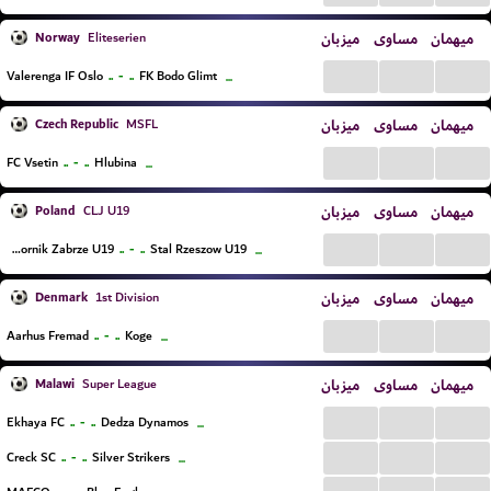
Norway
میزبان
مساوی
میهمان
Eliteserien
...
...
...
..
-
..
Valerenga IF Oslo
FK Bodo Glimt
...
Czech Republic
میزبان
مساوی
میهمان
MSFL
...
...
...
..
-
..
FC Vsetin
Hlubina
...
Poland
میزبان
مساوی
میهمان
CLJ U19
...
...
...
..
-
..
KS Gornik Zabrze U19
Stal Rzeszow U19
...
Denmark
میزبان
مساوی
میهمان
1st Division
...
...
...
..
-
..
Aarhus Fremad
Koge
...
Malawi
میزبان
مساوی
میهمان
Super League
...
...
...
..
-
..
Ekhaya FC
Dedza Dynamos
...
...
...
...
..
-
..
Creck SC
Silver Strikers
...