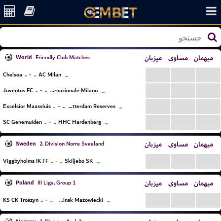
World
میزبان
مساوی
میهمان
Friendly Club Matches
...
...
...
..
-
..
Chelsea
AC Milan
...
...
...
...
..
-
..
Juventus FC
Internazionale Milano
...
...
...
...
..
-
..
Excelsior Maassluis
Sparta Rotterdam Reserves
...
...
...
...
..
-
..
SC Genemuiden
HHC Hardenberg
...
Sweden
میزبان
مساوی
میهمان
2. Division Norra Svealand
...
...
...
..
-
..
Viggbyholms IK FF
Skiljebo SK
...
Poland
میزبان
مساوی
میهمان
III Liga, Group 1
...
...
...
..
-
..
KS CK Troszyn
Mazovia Minsk Mazowiecki
...