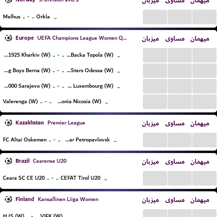
میهمان
مساوی
میزبان
...
...
...
..
-
..
Melhus
Orkla
...
Europe
میزبان
مساوی
میهمان
UEFA Champions League Women Qualification
...
...
...
..
-
..
Metalist 1925 Kharkiv (W)
TSC Backa Topola (W)
...
...
...
...
..
-
..
BSC Young Boys Berna (W)
SeaSters Odessa (W)
...
...
...
...
..
-
..
ZNK Sfk 2000 Sarajevo (W)
Racing FC Union Luxembourg (W)
...
...
...
...
..
-
..
Valerenga (W)
Omonia Nicosia (W)
...
Kazakhstan
میزبان
مساوی
میهمان
Premier League
...
...
...
..
-
..
FC Altai Oskemen
FK Kyzylzhar Petropavlovsk
...
Brazil
میزبان
مساوی
میهمان
Cearense U20
...
...
...
..
-
..
Ceara SC CE U20
CEFAT Tirol U20
...
Finland
میزبان
مساوی
میهمان
Kansallinen Liiga Women
...
...
...
..
-
..
HJS (W)
VIFK (W)