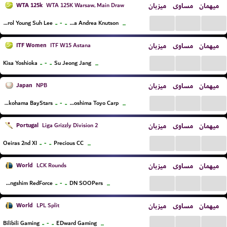
WTA 125k
میزبان
مساوی
میهمان
WTA 125K Warsaw, Main Draw
...
...
...
..
-
..
Carol Young Suh Lee
Gabriela Andrea Knutson
...
ITF Women
میزبان
مساوی
میهمان
ITF W15 Astana
...
...
...
..
-
..
Kisa Yoshioka
Su Jeong Jang
...
Japan
میزبان
مساوی
میهمان
NPB
...
...
...
..
-
..
Yokohama BayStars
Hiroshima Toyo Carp
...
Portugal
میزبان
مساوی
میهمان
Liga Grizzly Division 2
...
...
...
..
-
..
Oeiras 2nd XI
Precious CC
...
World
میزبان
مساوی
میهمان
LCK Rounds
...
...
...
..
-
..
Nongshim RedForce
DN SOOPers
...
World
میزبان
مساوی
میهمان
LPL Split
...
...
...
..
-
..
Bilibili Gaming
EDward Gaming
...