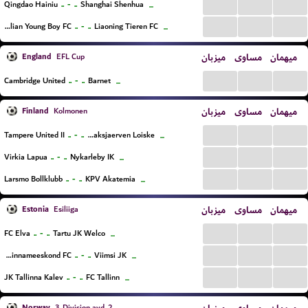
...
...
...
..
-
..
Qingdao Hainiu
Shanghai Shenhua
...
...
...
...
..
-
..
Dalian Young Boy FC
Liaoning Tieren FC
...
England
میزبان
مساوی
میهمان
EFL Cup
...
...
...
..
-
..
Cambridge United
Barnet
...
Finland
میزبان
مساوی
میهمان
Kolmonen
...
...
...
..
-
..
Tampere United II
Saaksjaerven Loiske
...
...
...
...
..
-
..
Virkia Lapua
Nykarleby IK
...
...
...
...
..
-
..
Larsmo Bollklubb
KPV Akatemia
...
Estonia
میزبان
مساوی
میهمان
Esiliiga
...
...
...
..
-
..
FC Elva
Tartu JK Welco
...
...
...
...
..
-
..
Maardu Linnameeskond FC
Viimsi JK
...
...
...
...
..
-
..
JK Tallinna Kalev
FC Tallinn
...
Norway
3. Division avd. 2