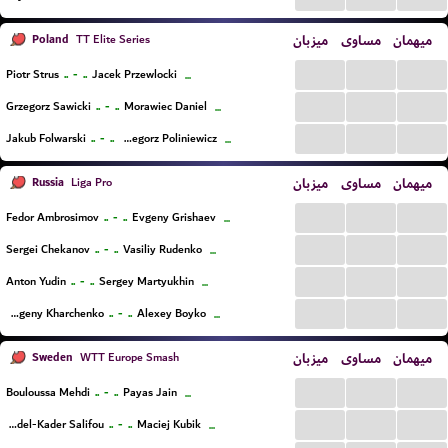
Poland
میزبان
مساوی
میهمان
TT Elite Series
...
...
...
..
-
..
Piotr Strus
Jacek Przewlocki
...
...
...
...
..
-
..
Grzegorz Sawicki
Morawiec Daniel
...
...
...
...
..
-
..
Jakub Folwarski
Grzegorz Poliniewicz
...
Russia
میزبان
مساوی
میهمان
Liga Pro
...
...
...
..
-
..
Fedor Ambrosimov
Evgeny Grishaev
...
...
...
...
..
-
..
Sergei Chekanov
Vasiliy Rudenko
...
...
...
...
..
-
..
Anton Yudin
Sergey Martyukhin
...
...
...
...
..
-
..
Evgeny Kharchenko
Alexey Boyko
...
Sweden
میزبان
مساوی
میهمان
WTT Europe Smash
...
...
...
..
-
..
Bouloussa Mehdi
Payas Jain
...
...
...
...
..
-
..
Abdel-Kader Salifou
Maciej Kubik
...