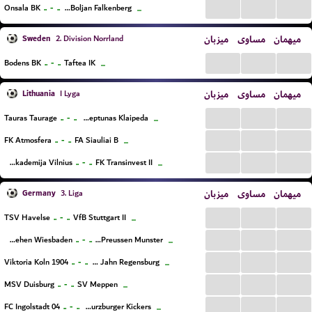
...
...
...
..
-
..
Onsala BK
IF Boljan Falkenberg
...
Sweden
میزبان
مساوی
میهمان
2. Division Norrland
...
...
...
..
-
..
Bodens BK
Taftea IK
...
Lithuania
میزبان
مساوی
میهمان
I Lyga
...
...
...
..
-
..
Tauras Taurage
FK Neptunas Klaipeda
...
...
...
...
..
-
..
FK Atmosfera
FA Siauliai B
...
...
...
...
..
-
..
Baltijos Futbolo Akademija Vilnius
FK Transinvest II
...
Germany
میزبان
مساوی
میهمان
3. Liga
...
...
...
..
-
..
TSV Havelse
VfB Stuttgart II
...
...
...
...
..
-
..
SV Wehen Wiesbaden
SC Preussen Munster
...
...
...
...
..
-
..
Viktoria Koln 1904
SSV Jahn Regensburg
...
...
...
...
..
-
..
MSV Duisburg
SV Meppen
...
...
...
...
..
-
..
FC Ingolstadt 04
FC Wurzburger Kickers
...