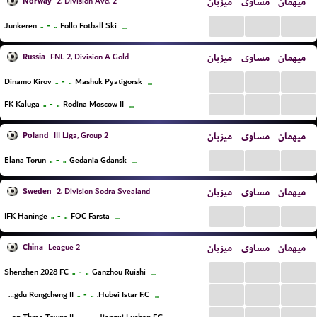
Norway
میزبان
مساوی
میهمان
2. Division Avd. 2
...
...
...
..
-
..
Junkeren
Follo Fotball Ski
...
Russia
میزبان
مساوی
میهمان
FNL 2, Division A Gold
...
...
...
..
-
..
Dinamo Kirov
Mashuk Pyatigorsk
...
...
...
...
..
-
..
FK Kaluga
Rodina Moscow II
...
Poland
میزبان
مساوی
میهمان
III Liga, Group 2
...
...
...
..
-
..
Elana Torun
Gedania Gdansk
...
Sweden
میزبان
مساوی
میهمان
2. Division Sodra Svealand
...
...
...
..
-
..
IFK Haninge
FOC Farsta
...
China
میزبان
مساوی
میهمان
League 2
...
...
...
..
-
..
Shenzhen 2028 FC
Ganzhou Ruishi
...
...
...
...
..
-
..
Chengdu Rongcheng II
Hubei Istar F.C.
...
...
...
...