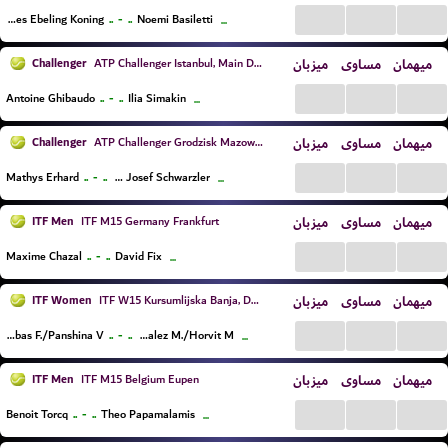
...
...
...
..
-
..
Loes Ebeling Koning
Noemi Basiletti
...
Challenger
میزبان
مساوی
میهمان
ATP Challenger Istanbul, Main Draw
...
...
...
..
-
..
Antoine Ghibaudo
Ilia Simakin
...
Challenger
میزبان
مساوی
میهمان
ATP Challenger Grodzisk Mazowiecki, Main Draw
...
...
...
..
-
..
Mathys Erhard
Joel Josef Schwarzler
...
ITF Men
میزبان
مساوی
میهمان
ITF M15 Germany Frankfurt
...
...
...
..
-
..
Maxime Chazal
David Fix
...
ITF Women
میزبان
مساوی
میهمان
ITF W15 Kursumlijska Banja, Doubles
...
...
...
..
-
..
Dorofeeva-Rybas F./Panshina V.
Herazo Gonzalez M./Horvit M.
...
ITF Men
میزبان
مساوی
میهمان
ITF M15 Belgium Eupen
...
...
...
..
-
..
Benoit Torcq
Theo Papamalamis
...