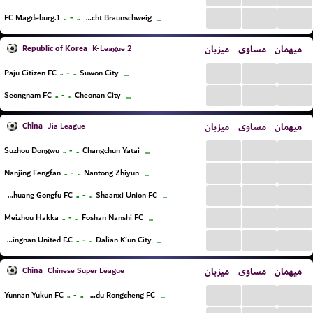
...
...
...
..
-
..
1.FC Magdeburg
TSV Eintracht Braunschweig
...
Republic of Korea
میزبان
مساوی
میهمان
K-League 2
...
...
...
..
-
..
Paju Citizen FC
Suwon City
...
...
...
...
..
-
..
Seongnam FC
Cheonan City
...
China
میزبان
مساوی
میهمان
Jia League
...
...
...
..
-
..
Suzhou Dongwu
Changchun Yatai
...
...
...
...
..
-
..
Nanjing Fengfan
Nantong Zhiyun
...
...
...
...
..
-
..
Shijiazhuang Gongfu FC
Shaanxi Union FC
...
...
...
...
..
-
..
Meizhou Hakka
Foshan Nanshi FC
...
...
...
...
..
-
..
Jiangxi Dingnan United F.C
Dalian K'un City
...
China
میزبان
مساوی
میهمان
Chinese Super League
...
...
...
..
-
..
Yunnan Yukun FC
Chengdu Rongcheng FC
...