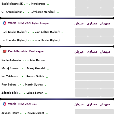
...
...
...
..
-
..
Baekkelagets SK
Nordstrand
...
...
...
...
..
-
..
GF Kroppskultur
Lemvig-Thyboron Handball
...
World
میزبان
مساوی
میهمان
NBA 2K26 Cyber League
...
...
...
..
-
..
New York Knicks (Cyber)
Boston Celtics (Cyber)
...
...
...
...
..
-
..
Oklahoma City Thunder (Cyber)
Atlanta Hawks (Cyber)
...
Czech Republic
میزبان
مساوی
میهمان
Pro League
...
...
...
..
-
..
Radim Urbaniec
Ales Barton
...
...
...
...
..
-
..
Matej Szwarc
Matej Grundel
...
...
...
...
..
-
..
Ivo Taichman
Roman Guliak
...
...
...
...
..
-
..
Petr Sebera
Martin Sychra
...
...
...
...
..
-
..
Zdenek Bilek
Lukas Zeman
...
World
میزبان
مساوی
میهمان
NBA 2K25 1x1
...
...
...
..
-
..
Jayson Tatum
Kevin Durant
...