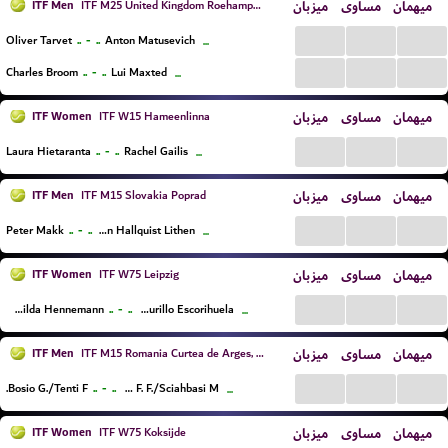
ITF Men
میزبان
مساوی
میهمان
ITF M25 United Kingdom Roehampton
...
...
...
..
-
..
Oliver Tarvet
Anton Matusevich
...
...
...
...
..
-
..
Charles Broom
Lui Maxted
...
ITF Women
میزبان
مساوی
میهمان
ITF W15 Hameenlinna
...
...
...
..
-
..
Laura Hietaranta
Rachel Gailis
...
ITF Men
میزبان
مساوی
میهمان
ITF M15 Slovakia Poprad
...
...
...
..
-
..
Peter Makk
John Hallquist Lithen
...
ITF Women
میزبان
مساوی
میهمان
ITF W75 Leipzig
...
...
...
..
-
..
Caijsa Wilda Hennemann
Irene Burillo Escorihuela
...
ITF Men
میزبان
مساوی
میهمان
ITF M15 Romania Curtea de Arges, Doubles
...
...
...
..
-
..
Bosio G./Tenti F.
Garbero F. F./Sciahbasi M.
...
ITF Women
میزبان
مساوی
میهمان
ITF W75 Koksijde