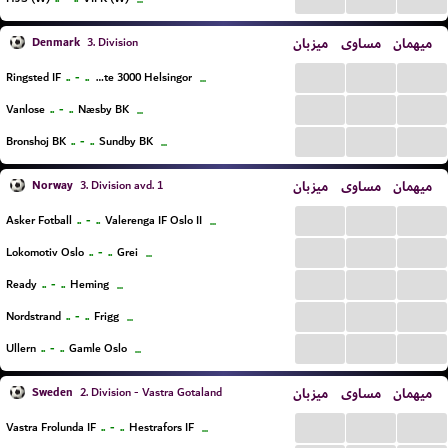
...
Denmark
میزبان
مساوی
میهمان
3. Division
...
...
...
..
-
..
Ringsted IF
Elite 3000 Helsingor
...
...
...
...
..
-
..
Vanlose
Næsby BK
...
...
...
...
..
-
..
Bronshoj BK
Sundby BK
...
Norway
میزبان
مساوی
میهمان
3. Division avd. 1
...
...
...
..
-
..
Asker Fotball
Valerenga IF Oslo II
...
...
...
...
..
-
..
Lokomotiv Oslo
Grei
...
...
...
...
..
-
..
Ready
Heming
...
...
...
...
..
-
..
Nordstrand
Frigg
...
...
...
...
..
-
..
Ullern
Gamle Oslo
...
Sweden
میزبان
مساوی
میهمان
2. Division - Vastra Gotaland
...
...
...
..
-
..
Vastra Frolunda IF
Hestrafors IF
...