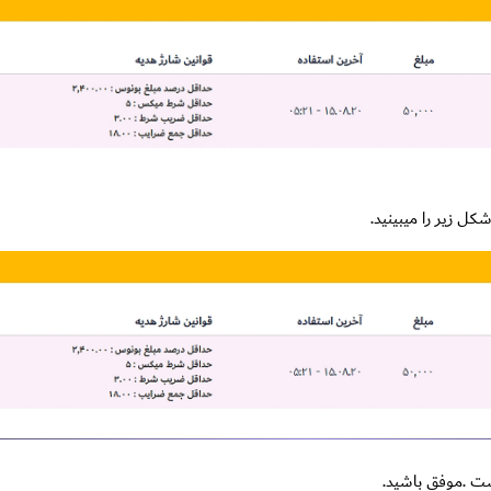
ت .موفق باشید.