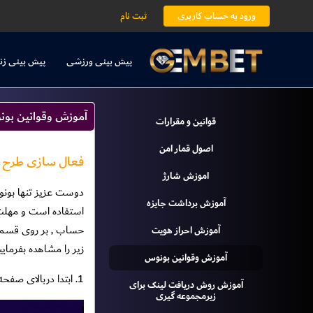
ورود به حساب کاربری
ثبت نام
پیش بینی ورزشی
پیش بینی زن
آموزش وقوانين بو
قوانين و مقرارات
اصول قمار امن
فعال سازی طرح و
اموزش شارژ
آموزش برداشت جایزه
حساب , بر روى قسمت
آموزش احراز هویت
زیر را مشاهده بفرمایی
آموزش وقوانين بونوس
1. ابتدا دربالای صفحه وارد حساب کاربری شوید.
آموزش روش دریافت لينک براى
زيرمجموعه گيرى