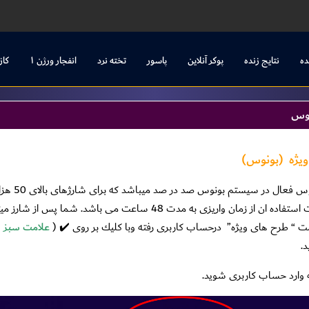
ده
نتایج زنده
پوکر آنلاین
پاسور
تخته نرد
انفجار ورژن ۱
کاز
نوس
یژه
(بونوس)
دوست عزی
استفاده است و مهلت استفاده ان از زمان واریزی به مدت 48 س
 “ طرح هاى ويژه”
درحساب كاربرى رفته وبا كليك بر روى ✔️ (
علامت سبز 
د.