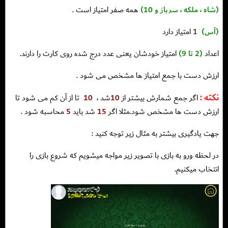
(شاه ، ملكه ، سرباز و 10)
همه صفر امتياز است .
(آس)
1 امتياز دارد
اعداد
(2 تا 9)
امتياز خودشان يعنى عدد درج شده روى كارت را دارند.
ارزش دست با جمع امتياز ها مشخص مى شود .
نکته :
اگر جمع شمارش بيشتر از
10
شد ،
10
تا از آن كم مى شود تا
ارزش دست ها مشخص شود.مثلا اگر
15
شد باید
5
محاسبه شود .
جهت یادگیری بیشتر به مثال زیر توجه کنید :
در لحظه ورو به بازی با تصویر زیر مواجه میشویم که شروع بازی را
انتخاب میکنیم.