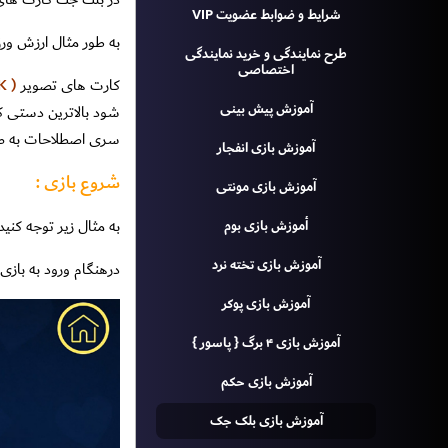
شرایط و ضوابط عضویت VIP
به طور مثال ارزش ورق ٦ همان ٦ محاسبه مى 
طرح نمايندگى و خريد نمايندگى
اختصاصى
كارت هاى تصوير
( K و J و Q )
آموزش پيش بينی
شود بالاترين دستى ك
سرى اصطلاحات به صو
آموزش بازی انفجار
شروع بازی :
آموزش بازی مونتی
به مثال زیر توجه کنید.
أموزش بازی بوم
آموزش بازی تخته نرد
درهنگام ورود به بازی
آموزش بازی پوکر
آموزش بازی ۴ برگ { پاسور }
آموزش بازی حکم
آموزش بازی بلک جک