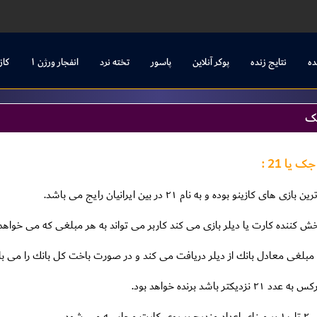
ده
نتایج زنده
پوکر آنلاین
پاسور
تخته نرد
انفجار ورژن ۱
کاز
جک
یا 21 :
ازينو بوده و به نام ٢١ در بين ايرانيان رايج مى باشد.
 پخش كننده كارت يا ديلر بازى مى كند كاربر مى تواند به هر مبلغى كه مى خواه
بلغى معادل بانك از ديلر دريافت مى كند و در صورت باخت كل بانك را مى باز
 باشد برنده خواهد بود.
ى شود.