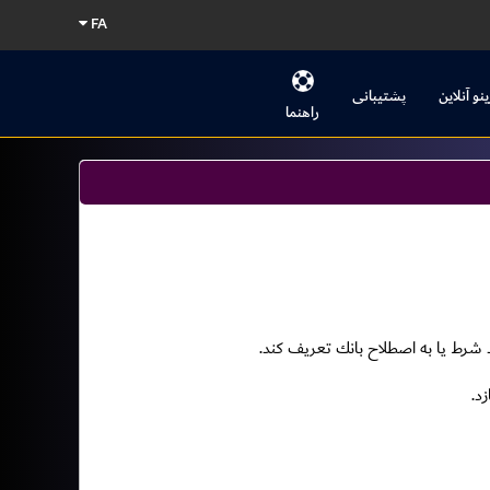
FA
ینو آنلاین
پشتیبانی
راهنما
د شرط يا به اصطلاح بانك تعريف كند.
د.