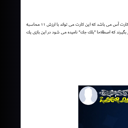
ارزش ١٠ را دارند اما كارت فوق العاده اى كه در اين بازى وجود دارد كارت آس مى باشد كه اين كارت مى تواند با ارزش ١١ محاسبه
 بگيرند كه اصطلاحا "بلك جك" ناميده مى شود در اين بازى يك