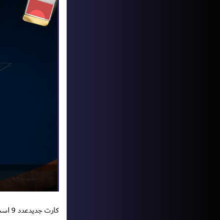
کارت جدیدعدد 9 است و جمع اعداد 21 میشود . در این مرحله نیازی به گرفتن کارت نیست و باید کلید ایست را فشار دهیم.