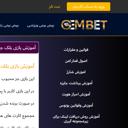
ورود به حساب کاربری
ثبت نام
پیش بینی ورزشی
پیش بینی زن
آموزش بازی بلک 
قوانين و مقرارات
اصول قمار امن
آموزش بازی بلک جک 
اموزش شارژ
اين بازى جز محبوب ترين بازى هاى ك
آموزش برداشت جایزه
در اين بازى كاربر با
آموزش احراز هویت
در صورت برنده شدن م
آموزش وقوانين بونوس
مجموع كارت هاى هركس به عدد ٢١ نزديكتر
آموزش روش دریافت لينک براى
زيرمجموعه گيرى
در بلك جك كارت هاى ٢ تا ١٠ بر مبناى اعداد مندرج بر روى كارت محاسبه م